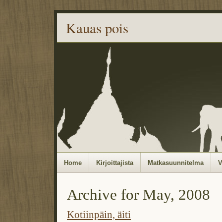
Kauas pois
Home
Kirjoittajista
Matkasuunnitelma
V
Archive for May, 2008
Kotiinpäin, äiti