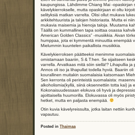
kaupungissa. Lähdimme Chiang Mai -opaskirjan 
kävelykierrokselle, mutta opaskirjaan ei oltu kirjoi
selityksiä matkan varrelta. Olisi ollut mukava luke
arkkitehtuurista ja talojen historiasta. Mutta ei nii
mukavia maisemia ja hienoja taloja. Muutama kahvi
Täällä on kummallinen tapa soittaa osassa kahvil
American Golden Classics” -musiikkia. Aivan tör
humppaa, jota ei kymmentä minuuttia enempää vii
Mielummin kuuntelen paikallista musiikkia.
Kävelykierroksen päätteeksi menimme suomalais
omistamaan baariin, S & T:hen. Se sijaitseen kes
varrella. Arvatkaas mitä söin siellä!? Lihapullia j
Annos oli iso ja lihapullat todella hyviä. Baariin o
kourallinen muitakin suomalaisia katsomaan Mieh
Sen kerronta oli perinteistä suomalaista: masenn
alkoholismia(kyllä, siinä oksennettiin totta kai) ja 
Kokonaisuudessaan elokuva oli hyvä ja depressio-fii
ajoittaisella huumorilla. Elokuvassa oli myös piris
hetket, mutta en paljasta enempää.
Otin kuvia kävelyreissulta, jotka laitan nettiin ku
vapautuu.
Posted in
Thaimaa