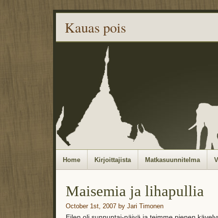
Kauas pois
Home
Kirjoittajista
Matkasuunnitelma
V
Maisemia ja lihapullia
October 1st, 2007 by Jari Timonen
Eilen oli sunnuntai-päivä ja teimme pienen kävely