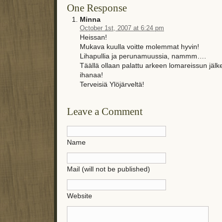
One Response
Minna
October 1st, 2007 at 6:24 pm
Heissan!
Mukava kuulla voitte molemmat hyvin!
Lihapullia ja perunamuussia, nammm….
Täällä ollaan palattu arkeen lomareissun jäl
ihanaa!
Terveisiä Ylöjärveltä!
Leave a Comment
Name
Mail (will not be published)
Website