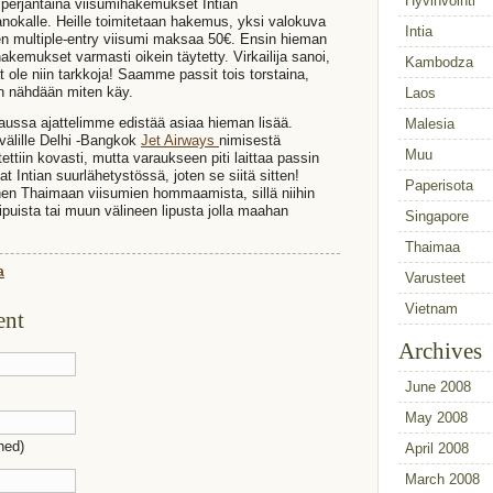
Hyvinvointi
perjantaina viisumihakemukset Intian
nokalle. Heille toimitetaan hakemus, yksi valokuva
Intia
en multiple-entry viisumi maksaa 50€. Ensin hieman
hakemukset varmasti oikein täytetty. Virkailija sanoi,
Kambodza
vät ole niin tarkkoja! Saamme passit tois torstaina,
ään nähdään miten käy.
Laos
haussa ajattelimme edistää asiaa hieman lisää.
Malesia
välille Delhi -Bangkok
Jet Airways
nimisestä
Muu
tettiin kovasti, mutta varaukseen piti laittaa passin
 Intian suurlähetystössä, joten se siitä sitten!
Paperisota
nen Thaimaan viisumien hommaamista, sillä niihin
ipuista tai muun välineen lipusta jolla maahan
Singapore
Thaimaa
a
Varusteet
Vietnam
ent
Archives
June 2008
May 2008
shed)
April 2008
March 2008