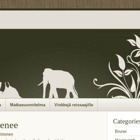
a
Matkasuunnitelma
Vinkkejä reissaajille
Categorie
enee
Brunei
 Timonen