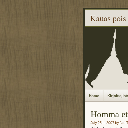
Kauas pois
Home
Kirjoittajist
Homma et
July 25th, 2007 by Jari