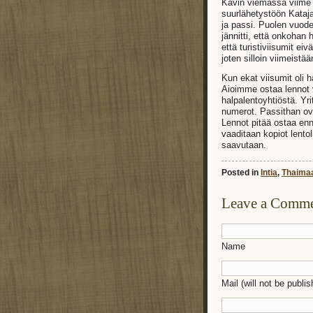
Kävin viemässä viime 
suurlähetystöön Kataja
ja passi. Puolen vuod
jännitti, että onkohan 
että turistiviisumit ei
joten silloin viimeist
Kun ekat viisumit oli 
Aioimme ostaa lennot 
halpalentoyhtiöstä. Yri
numerot. Passithan ovat
Lennot pitää ostaa en
vaaditaan kopiot lentol
saavutaan.
Posted in
Intia
,
Thaima
Leave a Comm
Name
Mail (will not be publi