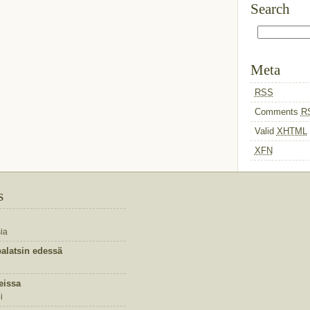
Search
Meta
RSS
Comments
R
Valid
XHTML
XFN
s
ia
palatsin edessä
eissa
i