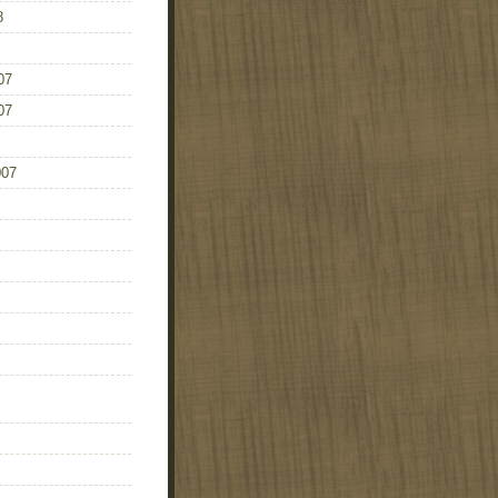
8
07
07
007