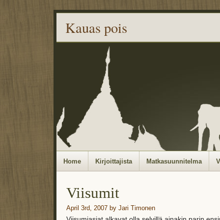
Kauas pois
Home
Kirjoittajista
Matkasuunnitelma
V
Viisumit
April 3rd, 2007 by Jari Timonen
Viisumiasiat alkavat olla selvillä ainakin parin e