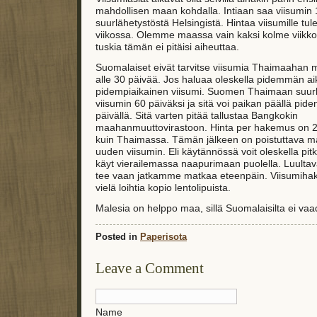
mahdollisen maan kohdalla. Intiaan saa viisumin 
suurlähetystöstä Helsingistä. Hintaa viisumille tu
viikossa. Olemme maassa vain kaksi kolme viikkoa
tuskia tämän ei pitäisi aiheuttaa.
Suomalaiset eivät tarvitse viisumia Thaimaahan m
alle 30 päivää. Jos haluaa oleskella pidemmän ai
pidempiaikainen viisumi. Suomen Thaimaan suurl
viisumin 60 päiväksi ja sitä voi paikan päällä pide
päivällä. Sitä varten pitää tallustaa Bangkokin
maahanmuuttovirastoon. Hinta per hakemus on 2
kuin Thaimassa. Tämän jälkeen on poistuttava ma
uuden viisumin. Eli käytännössä voit oleskella pi
käyt vierailemassa naapurimaan puolella. Luult
tee vaan jatkamme matkaa eteenpäin. Viisumihak
vielä loihtia kopio lentolipuista.
Malesia on helppo maa, sillä Suomalaisilta ei vaad
Posted in
Paperisota
Leave a Comment
Name